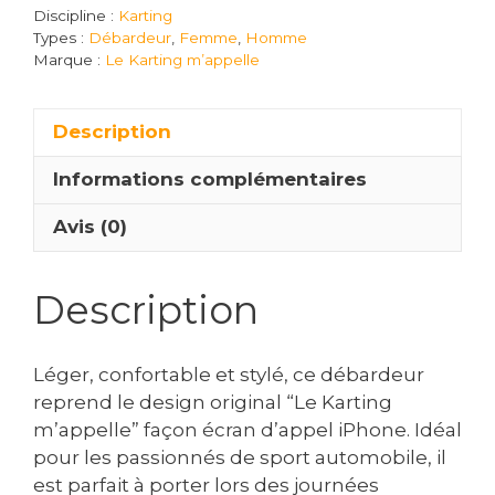
Le
Discipline :
Karting
Karting
Types :
Débardeur
,
Femme
,
Homme
Marque :
Le Karting m’appelle
m’appelle
–
Impossible
Description
de
mettre
Informations complémentaires
sur
Avis (0)
silencieux
!
Description
Léger, confortable et stylé, ce débardeur
reprend le design original “Le Karting
m’appelle” façon écran d’appel iPhone. Idéal
pour les passionnés de sport automobile, il
est parfait à porter lors des journées