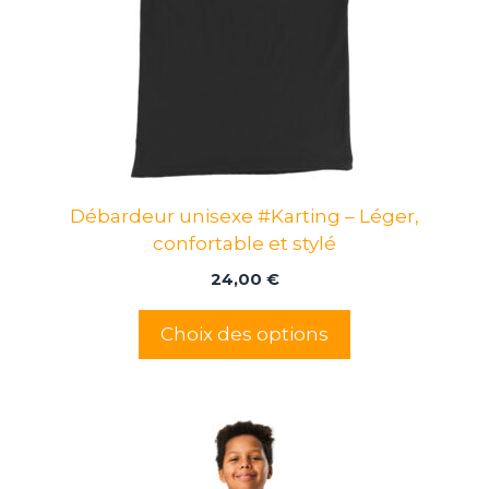
Les
options
peuvent
être
choisies
sur
la
page
Débardeur unisexe #Karting – Léger,
du
confortable et stylé
produit
24,00
€
Choix des options
Ce
produit
a