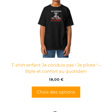
plusieurs
variations.
Les
options
peuvent
être
choisies
sur
la
page
T-shirt enfant Je conduis pas ! Je pilote ! –
du
Style et confort au quotidien
produit
18,00
€
Choix des options