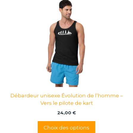
Ce
produit
a
plusieurs
variations.
Les
options
peuvent
être
choisies
sur
la
page
Débardeur unisexe Évolution de l’homme –
du
Vers le pilote de kart
produit
24,00
€
Choix des options