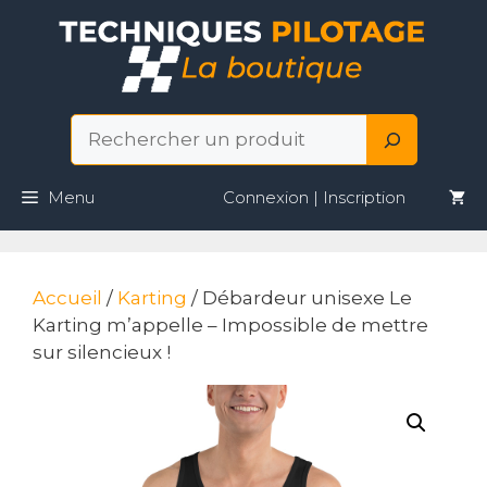
Aller
au
contenu
Rechercher
Menu
Connexion | Inscription
Accueil
/
Karting
/ Débardeur unisexe Le
Karting m’appelle – Impossible de mettre
sur silencieux !