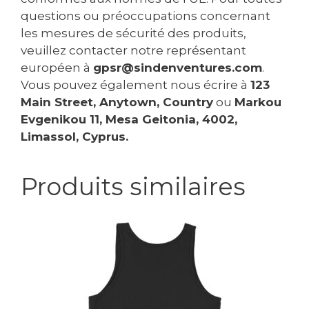
questions ou préoccupations concernant
les mesures de sécurité des produits,
veuillez contacter notre représentant
européen à
gpsr@sindenventures.com
.
Vous pouvez également nous écrire à
123
Main Street, Anytown, Country
ou
Markou
Evgenikou 11, Mesa Geitonia, 4002,
Limassol, Cyprus.
Produits similaires
Ce
produit
a
plusieurs
variations.