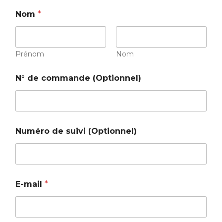
Nom
*
Prénom
Nom
N° de commande (Optionnel)
(
Numéro de suivi (Optionnel)
O
p
t
i
o
n
E-mail
*
n
e
l
)