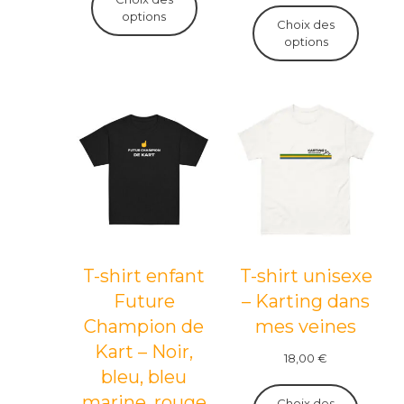
options
Choix des
options
T-shirt enfant
T-shirt unisexe
Future
– Karting dans
Champion de
mes veines
Kart – Noir,
18,00
€
bleu, bleu
marine, rouge
Choix des