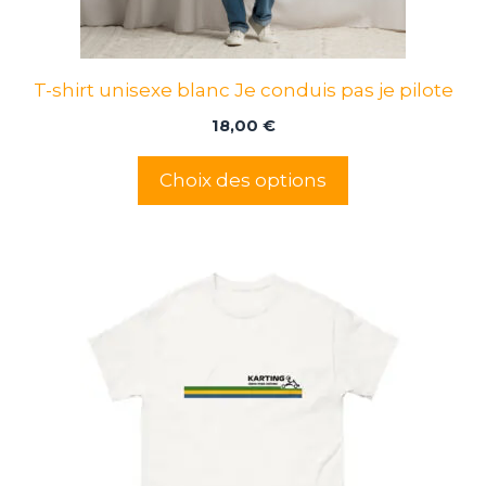
sur
la
page
T-shirt unisexe blanc Je conduis pas je pilote
du
produit
18,00
€
Choix des options
Ce
produit
a
plusieurs
variations.
Les
options
peuvent