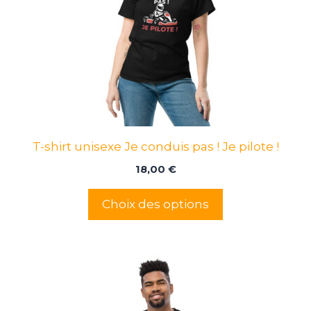
Les
options
peuvent
être
choisies
sur
la
page
T-shirt unisexe Je conduis pas ! Je pilote !
du
produit
18,00
€
Choix des options
Ce
produit
a