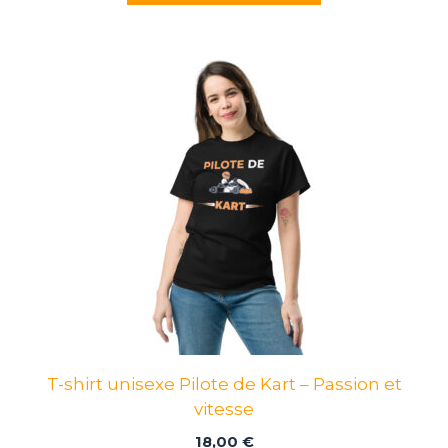
Ce
produit
a
plusieurs
variations.
Les
options
peuvent
être
choisies
sur
la
page
T-shirt unisexe Pilote de Kart – Passion et
du
vitesse
produit
18,00
€