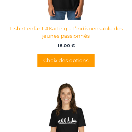
choisies
sur
la
page
T-shirt enfant #Karting – L’indispensable des
du
jeunes passionnés
produit
18,00
€
Choix des options
Ce
produit
a
plusieurs
variations.
Les
options