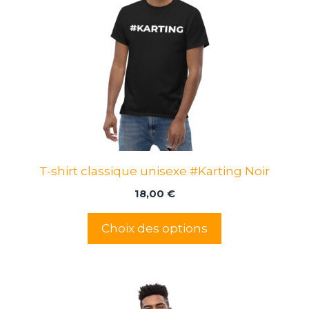
plusieurs
variations.
Les
options
peuvent
être
choisies
sur
la
page
T-shirt classique unisexe #Karting Noir
du
produit
18,00
€
Choix des options
Ce
produit