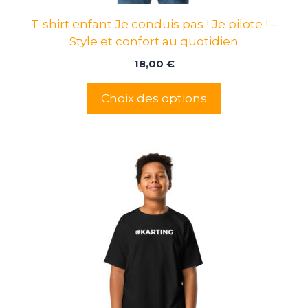
page
T-shirt enfant Je conduis pas ! Je pilote ! –
du
Style et confort au quotidien
produit
18,00
€
Choix des options
Ce
produit
a
plusieurs
variations.
Les
options
peuvent
être