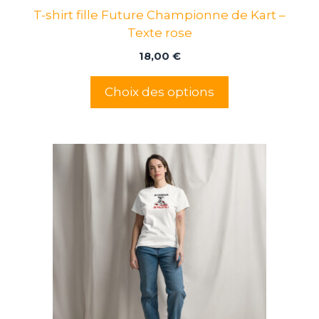
page
T-shirt fille Future Championne de Kart –
du
Texte rose
produit
18,00
€
Choix des options
Ce
produit
a
plusieurs
variations.
Les
options
peuvent
être
choisies