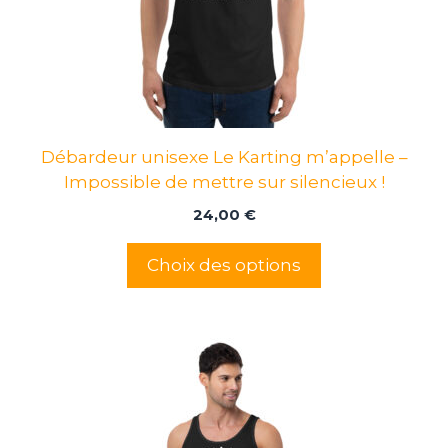
peuvent
être
choisies
sur
la
page
Débardeur unisexe Le Karting m’appelle –
du
Impossible de mettre sur silencieux !
produit
24,00
€
Choix des options
Ce
produit
a
plusieurs