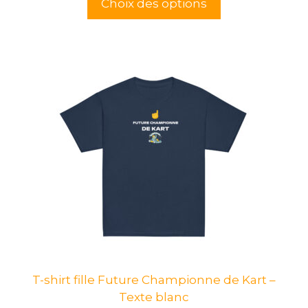
Choix des options
Ce
produit
a
plusieurs
variations.
Les
options
peuvent
être
choisies
sur
la
page
T-shirt fille Future Championne de Kart –
du
Texte blanc
produit