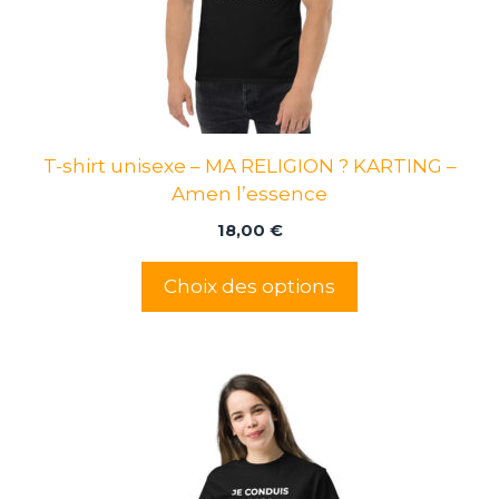
peuvent
être
choisies
sur
la
page
T-shirt unisexe – MA RELIGION ? KARTING –
du
Amen l’essence
produit
18,00
€
Choix des options
Ce
produit
a
plusieurs
variations.