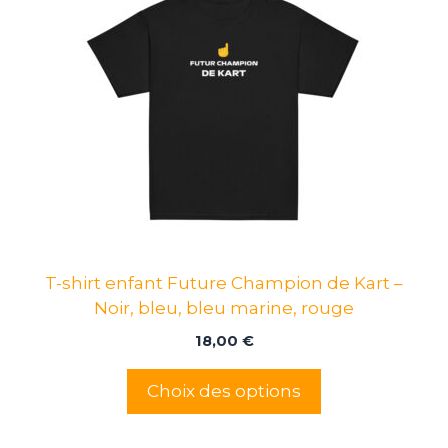
a
plusieurs
variations.
Les
options
peuvent
être
choisies
sur
la
page
T-shirt enfant Future Champion de Kart –
du
Noir, bleu, bleu marine, rouge
produit
18,00
€
Choix des options