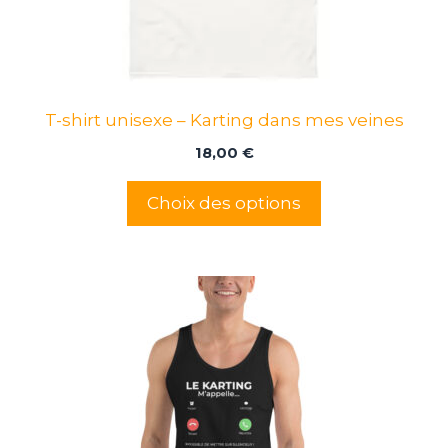
être
choisies
sur
la
page
T-shirt unisexe – Karting dans mes veines
du
produit
18,00
€
Choix des options
Ce
produit
a
plusieurs
variations.
Les
options