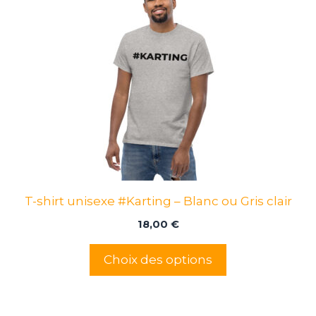
a
plusieurs
variations.
Les
options
peuvent
être
choisies
sur
la
page
T-shirt unisexe #Karting – Blanc ou Gris clair
du
produit
18,00
€
Choix des options