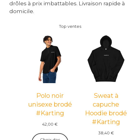
drôles à prix imbattables. Livraison rapide à
domicile.
Top ventes
Polo noir
Sweat à
unisexe brodé
capuche
#Karting
Hoodie brodé
#Karting
42,00
€
38,40
€
Choix des