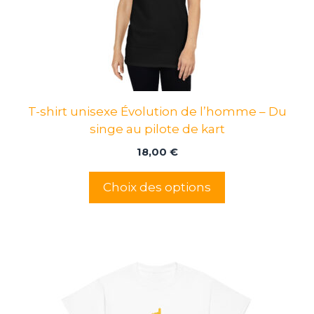
peuvent
être
choisies
sur
la
page
T-shirt unisexe Évolution de l’homme – Du
du
singe au pilote de kart
produit
18,00
€
Choix des options
Ce
produit
a
plusieurs