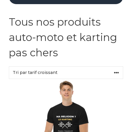
Tous nos produits
auto-moto et karting
pas chers
Ce
produit
a
plusieurs
variations.
Les
options