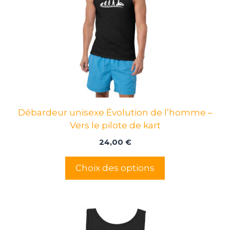
variations.
Les
options
peuvent
être
choisies
sur
la
page
Débardeur unisexe Évolution de l’homme –
du
Vers le pilote de kart
produit
24,00
€
Choix des options
Ce
produit