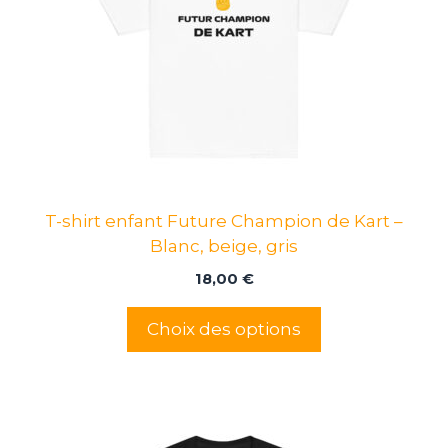
variations.
Les
options
peuvent
être
choisies
sur
la
page
T-shirt enfant Future Champion de Kart –
du
Blanc, beige, gris
produit
18,00
€
Choix des options
Ce
produit