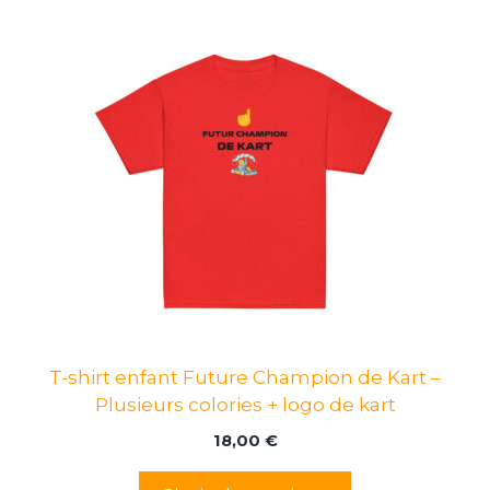
Ce
produit
a
plusieurs
variations.
Les
options
peuvent
être
choisies
sur
la
page
T-shirt enfant Future Champion de Kart –
du
Plusieurs colories + logo de kart
produit
18,00
€