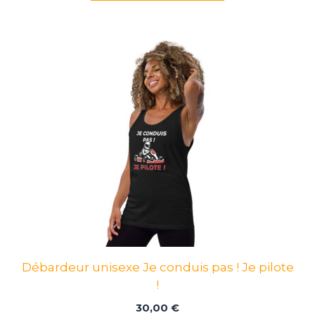
Ce
produit
a
plusieurs
variations.
Les
options
peuvent
être
choisies
sur
la
page
Débardeur unisexe Je conduis pas ! Je pilote
du
!
produit
30,00
€