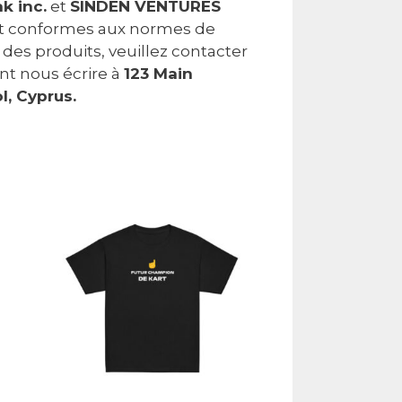
k inc.
et
SINDEN VENTURES
et conformes aux normes de
des produits, veuillez contacter
nt nous écrire à
123 Main
l, Cyprus.
Ce
produit
a
plusieurs
variations.
Les
options
peuvent
être