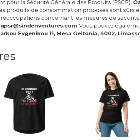
t pour la Sécurité Générale des Produits (RSGP),
Oa
 les produits de consommation proposés sont sûrs 
préoccupations concernant les mesures de sécurité 
à
gpsr@sindenventures.com
. Vous pouvez égaleme
arkou Evgenikou 11, Mesa Geitonia, 4002, Limasso
res
e
Ce
roduit
produit
a
lusieurs
plusieurs
ariations.
variations.
es
Les
ptions
options
euvent
peuvent
tre
être