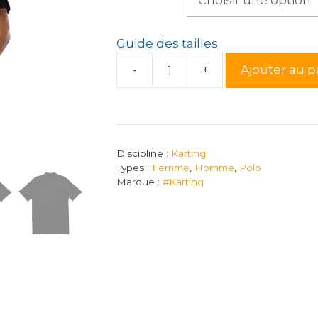
Guide des tailles
Ajouter au p
quantité
de
Polo
noir
unisexe
Discipline :
Karting
brodé
Types :
Femme
,
Homme
,
Polo
Marque :
#Karting
#Karting