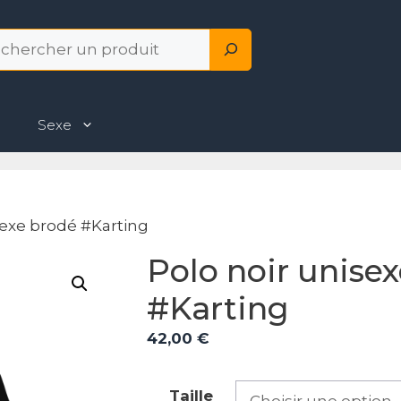
hercher
Sexe
sexe brodé #Karting
Polo noir unise
#Karting
42,00
€
Taille