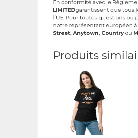
En conformité avec le Règlemen
LIMITED
garantissent que tous
l’UE. Pour toutes questions ou 
notre représentant européen 
Street, Anytown, Country
ou
M
Produits similai
Ce
C
produit
p
a
a
plusieurs
p
variations.
v
Les
L
options
o
peuvent
p
être
ê