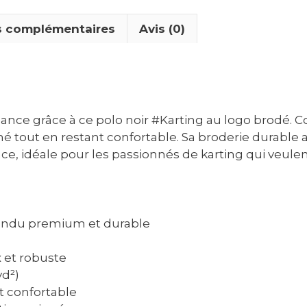
s complémentaires
Avis (0)
gance grâce à ce polo noir #Karting au logo brodé. 
raffiné tout en restant confortable. Sa broderie durab
nce, idéale pour les passionnés de karting qui veule
rendu premium et durable
x et robuste
yd²)
t confortable